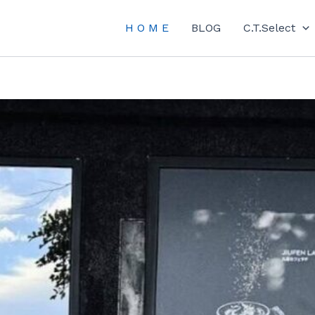
H O M E
BLOG
C.T.Select