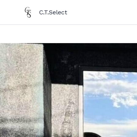
跳
至
C.T.Select
主
要
內
容