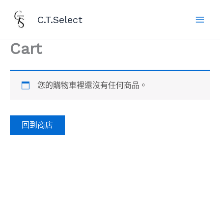
跳
Main
C.T.Select
至
Men
主
要
Cart
內
容
您的購物車裡還沒有任何商品。
回到商店