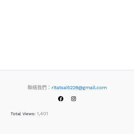
聯絡我們：
ritatsai5228@gmail.com
1,401
Total Views: