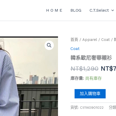
H O M E
BLOG
C.T.Select
韓
首頁
/
Apparel
/
Coat
/
原
系
Coat
歐
始
尼
韓系歐尼奢華襯衫
奢
價
華
NT$
1,290
NT$
襯
格：
衫
庫存量:
尚有庫存
NT$1
數
量
加入購物車
貨號:
Ct1140901022
分類