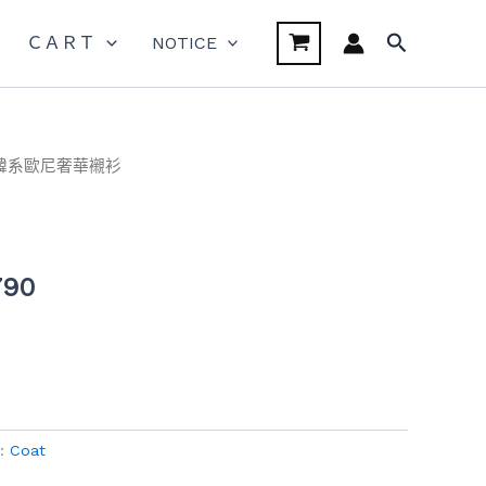
搜
ＣＡＲＴ
NOTICE
尋
 韓系歐尼奢華襯衫
目
前
價
790
格：
,290。
NT$790。
:
Coat