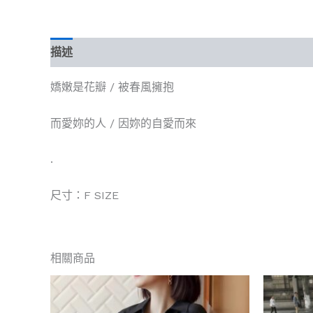
描述
評價 (0)
嬌嫩是花瓣 / 被春風擁抱
而愛妳的人 / 因妳的自愛而來
.
尺寸：F SIZE
相關商品
此
產