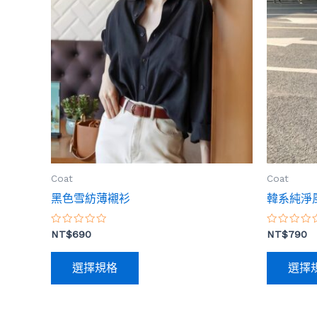
品
有
多
種
款
式。
可
在
產
品
Coat
Coat
頁
黑色雪紡薄襯衫
韓系純淨
面
選
評
評
NT$
690
NT$
790
分
分
擇
0
0
滿
滿
選
選擇規格
選擇
分
分
5
5
項