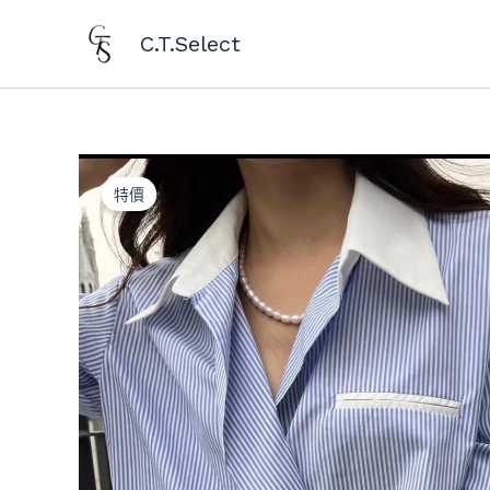
跳
至
C.T.Select
主
要
內
容
特價