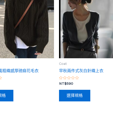
品
品
有
有
多
多
種
種
款
款
式。
式。
可
可
在
在
產
產
品
品
Coat
頁
頁
風粗織感厚磅麻花毛衣
早秋兩件式灰白針織上衣
面
面
選
選
評
NT$
590
分
擇
擇
0
滿
選
選
規格
選擇規格
分
5
項
項