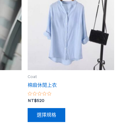
品
有
多
種
款
式。
可
在
產
品
Coat
頁
棉麻休閒上衣
面
選
評
NT$
520
分
擇
0
滿
選
選擇規格
分
5
項