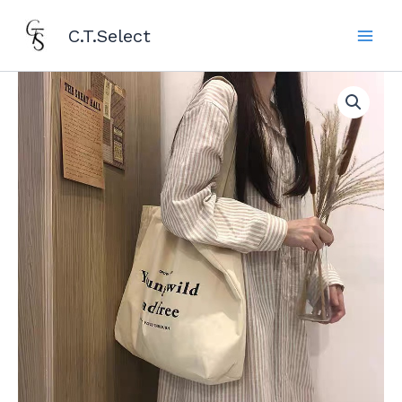
跳
Main
C.T.Select
至
Men
主
要
單
肩
內
字
容
母
帆
布
袋
數
量