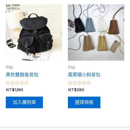
此
產
品
有
多
種
款
式。
Bag
Bag
可
黑色雙肩後背包
風琴褶小斜背包
在
產
評
評
NT$
1,190
NT$
290
品
分
分
0
0
頁
滿
滿
加入購物車
選擇規格
分
分
面
5
5
選
擇
選