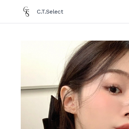
跳
至
C.T.Select
主
要
內
容