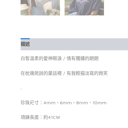
描述
額外資訊
評價 (0)
白皙溫柔的愛神眼淚 / 情有獨鍾的朗朗
在枕邊爬說的童話裡 / 有我輕描淡寫的微笑
.
珍珠尺寸：4mm、6mm、8mm、10mm
項鍊長度：約41CM