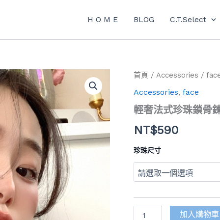
H O M E
BLOG
C.T.Select
輕
首頁
/
Accessories
/
fac
奢
Accessories
,
face
法
式
輕奢法式珍珠鎖骨
珍
珠
NT$
590
鎖
骨
珍珠尺寸
鍊
數
量
加入購物車