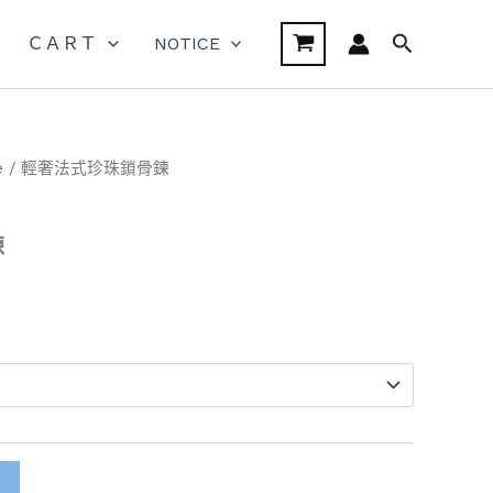
搜
ＣＡＲＴ
NOTICE
尋
e
/ 輕奢法式珍珠鎖骨鍊
鍊