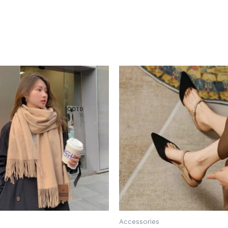
此
此
產
產
品
品
有
有
多
多
種
種
款
款
式。
式。
可
可
在
在
產
產
品
品
Accessories