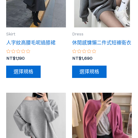
多
多
種
種
款
款
式。
式。
Skirt
Dress
可
可
人字紋高腰毛呢過膝裙
休閒感慵懶二件式短褲衛衣
在
在
產
產
評
評
NT$
1,190
NT$
1,690
品
品
分
分
0
0
頁
頁
滿
滿
選擇規格
選擇規格
分
分
面
面
5
5
選
選
擇
擇
此
此
選
選
產
產
項
項
品
品
有
有
多
多
種
種