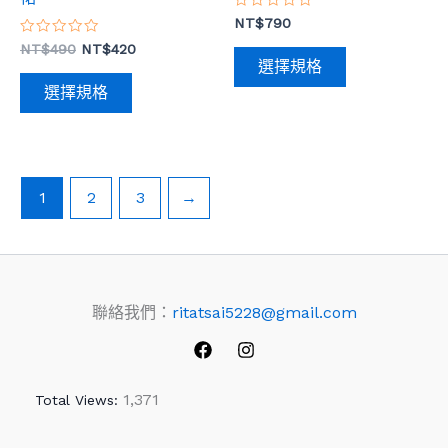
評
NT$
790
品
品
分
評
0
NT$
490
NT$
420
頁
頁
分
滿
選擇規格
0
分
面
面
滿
5
選擇規格
分
選
選
5
擇
擇
選
選
項
項
1
2
3
→
聯絡我們：
ritatsai5228@gmail.com
1,371
Total Views: