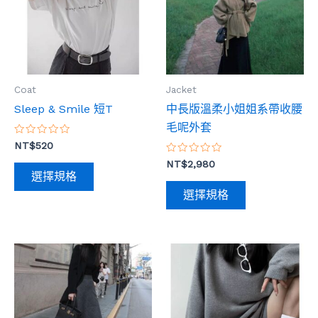
有
有
多
多
種
種
款
款
式。
式。
Coat
Jacket
可
可
Sleep & Smile 短T
中長版溫柔小姐姐系帶收腰
在
在
毛呢外套
產
產
評
NT$
520
品
品
分
0
評
NT$
2,980
頁
頁
滿
分
選擇規格
分
0
面
面
5
滿
選擇規格
分
選
選
5
擇
擇
選
選
此
此
項
項
產
產
品
品
有
有