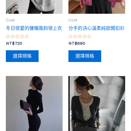
款
款
式。
式。
Coat
Coat
可
可
冬日很愛的慵懶風斜領上衣
分手的決心溫柔純欲開扣衫
在
在
產
產
評
評
NT$
720
NT$
690
品
品
分
分
0
0
頁
頁
滿
滿
選擇規格
選擇規格
分
分
面
面
5
5
選
選
擇
擇
此
此
選
選
產
產
項
項
品
品
有
有
多
多
種
種
款
款