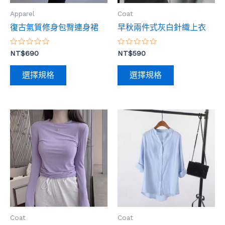
式。
式。
Apparel
Coat
可
可
復古氣質修身包臀連身裙
早秋兩件式灰白針織上衣
在
在
產
產
評
評
NT$
690
NT$
590
品
品
分
分
0
0
頁
頁
滿
滿
選擇規格
選擇規格
分
分
面
面
5
5
選
選
擇
擇
此
此
選
選
產
產
項
項
品
品
有
有
多
多
種
種
款
款
式。
式。
Coat
Coat
可
可