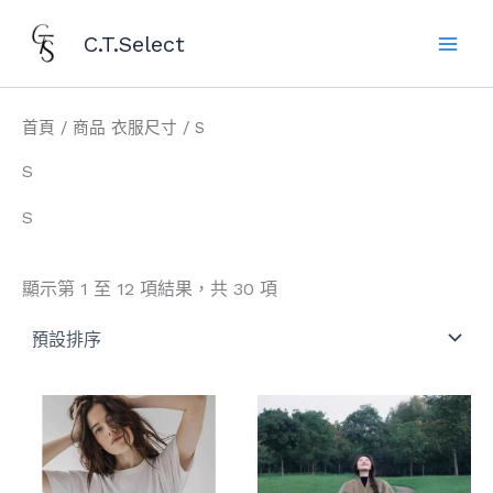
跳
Main
C.T.Select
至
Men
主
要
內
首頁
/ 商品 衣服尺寸 / S
容
S
S
顯示第 1 至 12 項結果，共 30 項
此
此
產
產
品
品