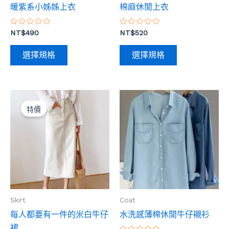
暖紫系小姊姊上衣
棉麻休閒上衣
在
在
產
產
評
評
NT$
490
NT$
520
品
品
分
分
0
0
頁
頁
滿
滿
選擇規格
選擇規格
分
分
面
面
5
5
選
選
擇
擇
原
目
此
此
選
選
始
前
產
產
特價
價
價
項
項
格：
品
格：
品
NT$490。
NT$420。
有
有
多
多
種
種
款
款
式。
式。
Skirt
Coat
可
可
每人都要有一件的米白牛仔
水洗感薄棉休閒牛仔襯衫
在
在
裙
產
產