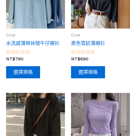
多
多
種
種
款
款
式。
式。
Coat
Coat
可
可
水洗感薄棉休閒牛仔襯衫
黑色雪紡薄襯衫
在
在
產
產
評
評
NT$
790
NT$
690
品
品
分
分
0
0
頁
頁
滿
滿
選擇規格
選擇規格
分
分
面
面
5
5
選
選
擇
擇
此
此
選
選
產
產
項
項
品
品
有
有
多
多
種
種