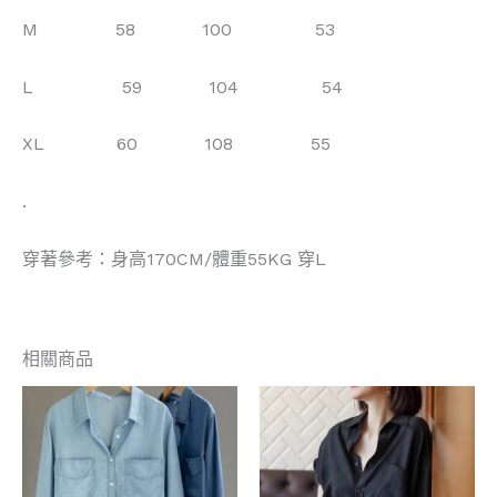
M 58 100 53
L 59 104 54
XL 60 108 55
.
穿著參考：身高170CM/體重55KG 穿L
相關商品
此
此
產
產
品
品
有
有