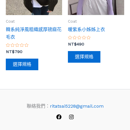
款
款
式。
式。
Coat
Coat
可
可
韓系純淨風粗織感厚磅麻花
暖紫系小姊姊上衣
在
在
毛衣
產
產
評
NT$
490
品
品
分
評
0
NT$
790
頁
頁
分
滿
選擇規格
0
分
面
面
滿
5
選擇規格
分
選
選
5
擇
擇
選
選
項
項
聯絡我們：
ritatsai5228@gmail.com