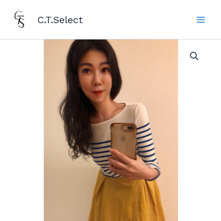
跳
Main
C.T.Select
至
Men
主
要
法
式
內
海
容
軍
風
條
紋
針
織
上
衣
數
量